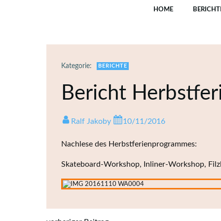
Zum
HOME
BERICHT
Inhalt
springen
Kategorie:
BERICHTE
Bericht Herbstf
Ralf Jakoby
10/11/2016
Nachlese des Herbstferienprogrammes:
Skateboard-Workshop, Inliner-Workshop, Filzk