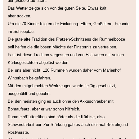
der „
Gade-Stub
“ statt.
Das Wetter zeigte sich von der guten Seite. Etwas kalt,
aber trocken.
Um die 70 Kinder folgten der Einladung. Eltern, Großeltern, Freunde
im Schlepptau.
Die gute alte Tradition des Fratzen-Schnitzens der
Rummelbooze
soll helfen die die bösen Mächte der Finsternis zu vertreiben.
Fast ist diese Tradition vergessen und von Halloween mit seinen
Kürbisgesichtern abgelöst worden.
Bei uns aber nicht! 120 Rummeln wurden daher vom Marienhof
Winterbach beigefahren.
Mit den mitgebrachten Werkzeugen wurde fleißig geschnitzt,
ausgehöhlt und gebohrt.
Bei den meisten ging es auch ohne den
Akkuschrauber mit
Bohraufsatz, aber er war schon hilfreich.
Rummeln/Futterrüben sind härter als die
Kürbise
, also
Schwerstarbeit pur. Zur Stärkung gab es auch diesmal Brezeln,und
Rostwürste.