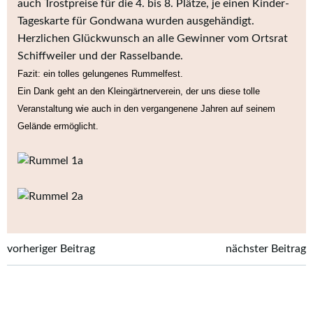
auch Trostpreise für die 4. bis 8. Plätze, je einen Kinder-
Tageskarte für Gondwana wurden ausgehändigt.
Herzlichen Glückwunsch an alle Gewinner vom Ortsrat
Schiffweiler und der Rasselbande.
Fazit: ein tolles gelungenes Rummelfest.
Ein Dank geht an den Kleingärtnerverein, der uns diese tolle
Veranstaltung wie auch in den
vergangenene
Jahren auf seinem
Gelände ermöglicht.
Post
Post
vorheriger Beitrag
nächster Beitrag
navigation
navigation