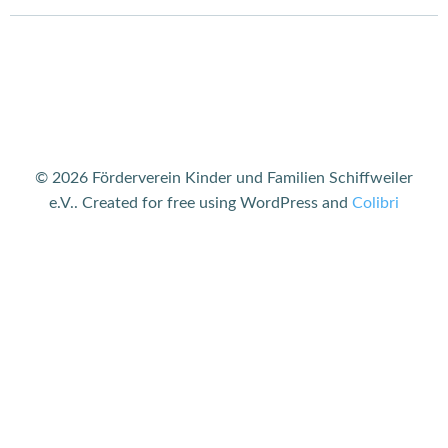
Post
Post
navigation
navigation
© 2026 Förderverein Kinder und Familien Schiffweiler
e.V.. Created for free using WordPress and
Colibri