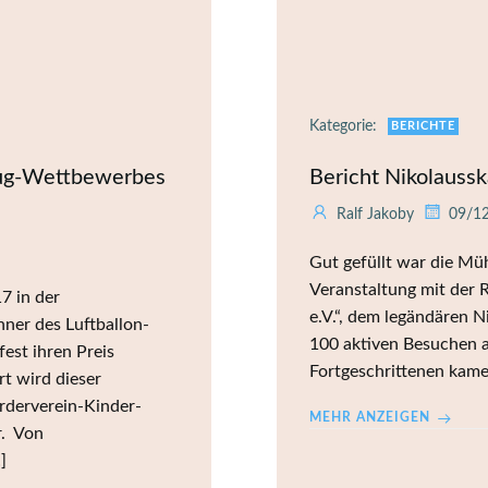
Kategorie:
BERICHTE
lug-Wettbewerbes
Bericht Nikolauss
Ralf Jakoby
09/1
Gut gefüllt war die Müh
Veranstaltung mit der 
7 in der
e.V.“, dem legändären N
ner des Luftballon-
100 aktiven Besuchen au
est ihren Preis
Fortgeschrittenen kame
t wird dieser
rderverein-Kinder-
MEHR ANZEIGEN
r. Von
]