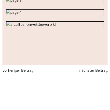
Post
Post
vorheriger Beitrag
nächster Beitrag
navigation
navigation