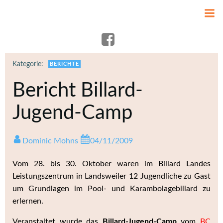
Zum
Inhalt
springen
Kategorie:
BERICHTE
Bericht Billard-
Jugend-Camp
Dominic Mohns
04/11/2009
Vom 28. bis 30. Oktober waren im Billard Landes
Leistungszentrum in Landsweiler 12 Jugendliche zu Gast
um Grundlagen im Pool- und Karambolagebillard zu
erlernen.
Veranstaltet wurde das
Billard-Jugend-Camp
vom
BC